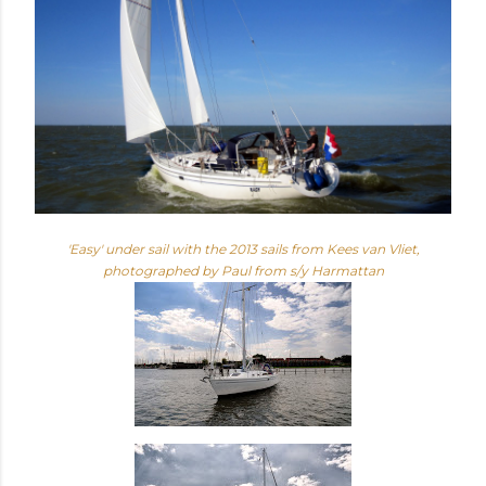
'Easy' under sail with the 2013 sails from
Kees van Vliet
,
photographed by Paul from
s/y Harmattan