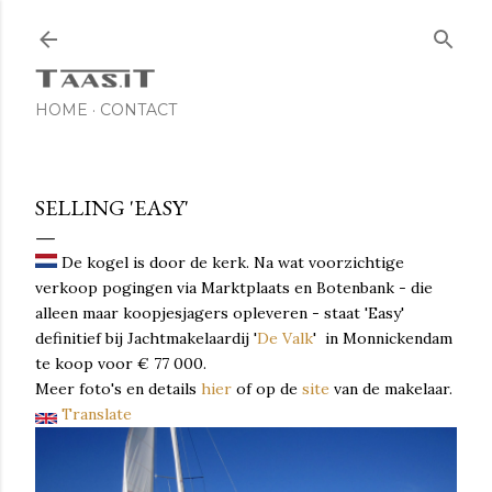
Skip to main content
HOME
CONTACT
SELLING 'EASY'
De kogel is door de kerk. Na wat voorzichtige
verkoop pogingen via Marktplaats en Botenbank - die
alleen maar koopjesjagers opleveren - staat 'Easy'
definitief bij Jachtmakelaardij '
De Valk
' in Monnickendam
te koop voor € 77 000.
Meer foto's en details
hier
of op de
site
van de makelaar.
Translate