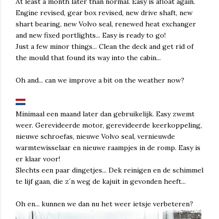
At least a month later than normal. Easy is afloat again.
Engine revised, gear box revised, new drive shaft, new
shart bearing, new Volvo seal, renewed heat exchanger
and new fixed portlights... Easy is ready to go!
Just a few minor things... Clean the deck and get rid of
the mould that found its way into the cabin...
Oh and... can we improve a bit on the weather now?
Minimaal een maand later dan gebruikelijk. Easy zwemt
weer. Gerevideerde motor, gerevideerde keerkoppeling,
nieuwe schroefas, nieuwe Volvo seal, vernieuwde
warmtewisselaar en nieuwe raampjes in de romp. Easy is
er klaar voor!
Slechts een paar dingetjes... Dek reinigen en de schimmel
te lijf gaan, die z´n weg de kajuit in gevonden heeft...
Oh en... kunnen we dan nu het weer ietsje verbeteren?