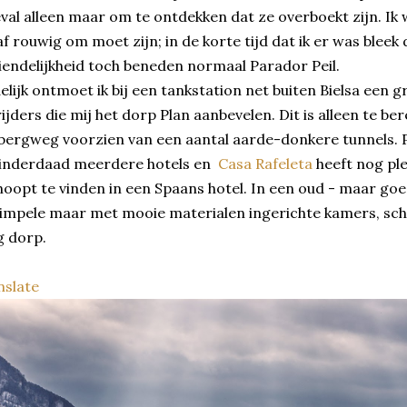
val alleen maar om te ontdekken dat ze overboekt zijn. Ik w
f rouwig om moet zijn; in de korte tijd dat ik er was bleek 
iendelijkheid toch beneden normaal Parador Peil.
elijk ontmoet ik bij een tankstation net buiten Bielsa een 
jders die mij het dorp Plan aanbevelen. Dit is alleen te be
bergweg voorzien van een aantal aarde-donkere tunnels. Pla
n inderdaad meerdere hotels en
Casa Rafeleta
heeft nog ple
hoopt te vinden in een Spaans hotel. In een oud - maar g
simpele maar met mooie materialen ingerichte kamers, sch
g dorp.
slate