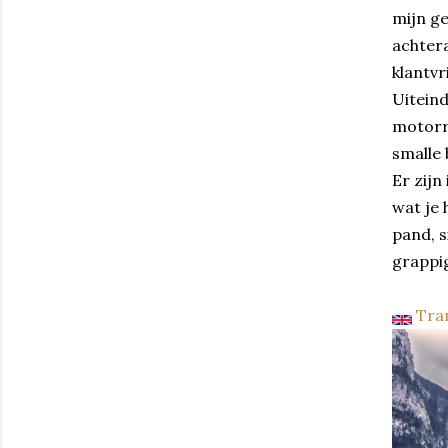
mijn ge
achtera
klantvr
Uiteind
motorri
smalle 
Er zij
wat je 
pand, 
grappi
Tran