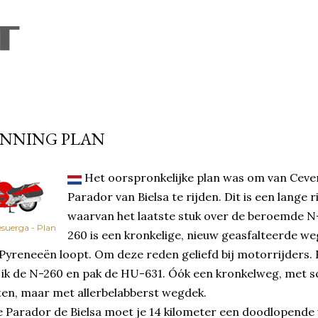
Skip to main content
UNNING PLAN
Het oorspronkelijke plan was om van Ceve
Parador van Bielsa te rijden. Dit is een lange r
waarvan het laatste stuk over de beroemde N
suerga - Plan
260 is een kronkelige, nieuw geasfalteerde we
Pyreneeën loopt. Om deze reden geliefd bij motorrijders. 
 ik de N-260 en pak de HU-631. Óók een kronkelweg, met s
ten, maar met allerbelabberst wegdek.
 Parador de Bielsa moet je 14 kilometer een doodlopende 