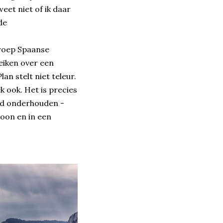
eet niet of ik daar
de
groep Spaanse
reiken over een
n stelt niet teleur.
k ook. Het is precies
oed onderhouden -
oon en in een