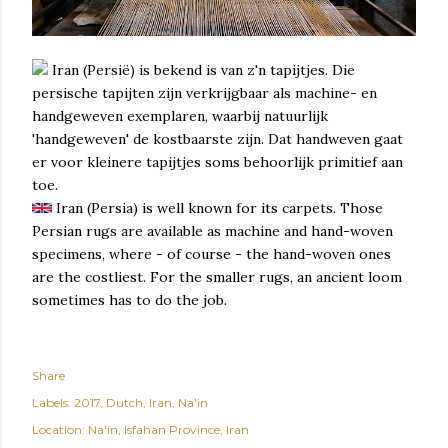
Iran (Persië) is bekend is van z'n tapijtjes. Die
persische tapijten zijn verkrijgbaar als machine- en
handgeweven exemplaren, waarbij natuurlijk
'handgeweven' de kostbaarste zijn. Dat handweven gaat
er voor kleinere tapijtjes soms behoorlijk primitief aan
toe.
Iran (Persia) is well known for its carpets. Those
Persian rugs are available as machine and hand-woven
specimens, where - of course - the hand-woven ones
are the costliest. For the smaller rugs, an ancient loom
sometimes has to do the job.
Share
Labels:
2017
Dutch
Iran
Na'in
Location:
Na'in, Isfahan Province, Iran